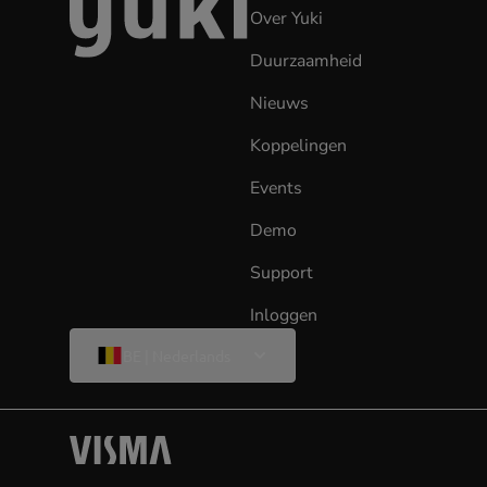
naar
Over Yuki
de
homepage
Duurzaamheid
Nieuws
Koppelingen
Events
Demo
Support
Inloggen
(opens
in
Wijzig
BE | Nederlands
taal
new
tab)
Visma
(opens