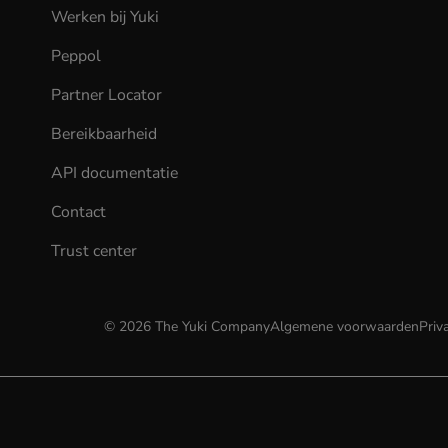
Werken bij Yuki
(opens
in
Peppol
new
tab)
Partner Locator
Bereikbaarheid
API documentatie
(opens
in
Contact
new
tab)
Trust center
©
2026
The Yuki Company
Algemene voorwaarden
Priv