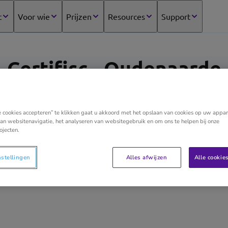
t
Voor wie
Prijzen
Resources
Support
Certifisc - Oudenaarde
e cookies accepteren” te klikken gaat u akkoord met het opslaan van cookies op uw appar
an websitenavigatie, het analyseren van websitegebruik en om ons te helpen bij onze
Dynamisch en digital-minded boekhoudkantoor, best
ojecten.
de nodige bagage en expertise!Bij ons staat een kla
beroepers en bedrijfsleiders centraal. Samen met hen
nstellingen
Alles afwijzen
Alle cookie
elk probleem waarmee ze in de uitoefening van hun ze