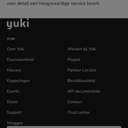
voor detail een hoogwaardige service levert.
Ga
naar
de
YUKI
homepage
Over Yuki
Werken bij Yuki
(opens
in
Duurzaamheid
Peppol
new
tab)
Nieuws
Partner Locator
Koppelingen
Bereikbaarheid
Events
API documentatie
(opens
in
Demo
Contact
new
tab)
Support
Trust center
Inloggen
(opens