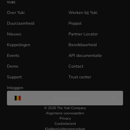
YUKI
homepage
Over Yuki
Werken bij Yuki
(opens
in
Duurzaamheid
Peppol
new
tab)
Nieuws
Partner Locator
Koppelingen
Bereikbaarheid
Events
API documentatie
(opens
in
Demo
Contact
new
tab)
Support
Trust center
Inloggen
(opens
Wijzig
in
BE | Nederlands
taal
new
tab)
©
2026
The Yuki Company
Algemene voorwaarden
Privacy
Cookiebeleid
Klokkenluidersprocedure