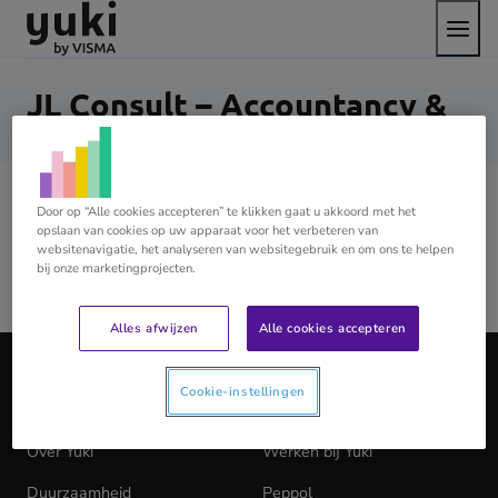
Open
Direct
Direct
Ga
het
naar
naar
naar
menu
de
de
de
content
footer
homepage
JL Consult – Accountancy &
Tax
Door op “Alle cookies accepteren” te klikken gaat u akkoord met het
Door efficiënte verwerking ligt de nadruk op de
opslaan van cookies op uw apparaat voor het verbeteren van
strategie van de onderneming.Dynamisch, efficiënt en
websitenavigatie, het analyseren van websitegebruik en om ons te helpen
bij onze marketingprojecten.
met passie!
Alles afwijzen
Alle cookies accepteren
Ga
naar
de
Cookie-instellingen
YUKI
homepage
Over Yuki
Werken bij Yuki
(opens
in
Duurzaamheid
Peppol