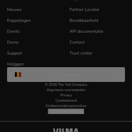
new
tab)
Nieuws
Partner Locator
Koppelingen
Bereikbaarheid
Events
API documentatie
(opens
in
Demo
Contact
new
tab)
Support
Trust center
Inloggen
(opens
Wijzig
in
BE | Nederlands
taal
new
tab)
©
2026
The Yuki Company
Algemene voorwaarden
Privacy
Cookiebeleid
Klokkenluidersprocedure
Cookie-instellingen
Visma