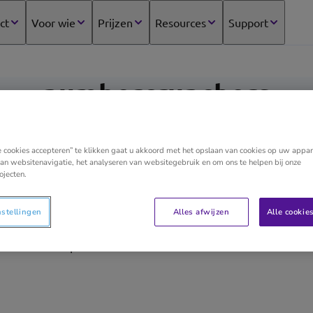
ct
Voor wie
Prijzen
Resources
Support
numbercrunchers
e cookies accepteren” te klikken gaat u akkoord met het opslaan van cookies op uw appar
an websitenavigatie, het analyseren van websitegebruik en om ons te helpen bij onze
Fiscaal, financieel en bedrijfsadvies op maat van uw b
ojecten.
vennootschappen en middelgrote vennootschappen a
voor jou dienst doen als startbasis voor beslissingen
nstellingen
Alles afwijzen
Alle cookie
Wij helpen je daar graag bij. Dat we graag cijfertjes
maar helpen.