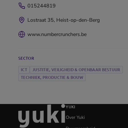
015244819
Lostraat 35, Heist-op-den-Berg
www.numbercrunchers.be
SECTOR
ICT
JUSTITIE, VEILIGHEID & OPENBAAR BESTUUR
TECHNIEK, PRODUCTIE & BOUW
Ga
YUKI
naar
Over Yuki
de
homepage