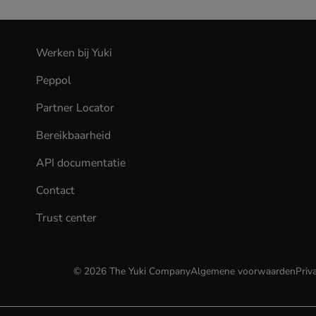
Werken bij Yuki
(opens
in
Peppol
new
tab)
Partner Locator
Bereikbaarheid
API documentatie
(opens
in
Contact
new
tab)
Trust center
©
2026
The Yuki Company
Algemene voorwaarden
Priv