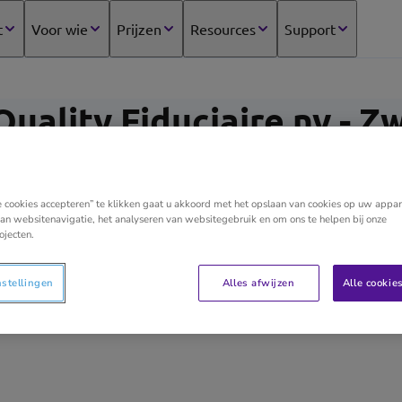
t
Voor wie
Prijzen
Resources
Support
Quality Fiduciaire nv -
e cookies accepteren” te klikken gaat u akkoord met het opslaan van cookies op uw appar
an websitenavigatie, het analyseren van websitegebruik en om ons te helpen bij onze
Efficient boekhouden, u maximaal ontzorgen met uw 
ojecten.
optimalisatie van uw dossier zijn de speerpunten va
belaste weg veilig bewandelen is gezien onze compl
nstellingen
Alles afwijzen
Alle cookie
beste experten nodig heeft. We bekijken uw situatie 
vermogensplanning op maat van uw persoonlijke sit