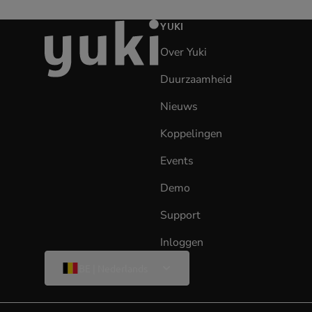
Ga
YUKI
naar
Over Yuki
de
homepage
Duurzaamheid
Nieuws
Koppelingen
Events
Demo
Support
Inloggen
(opens
in
Wijzig
BE | Nederlands
taal
new
tab)