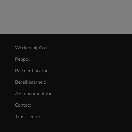
Werken bij Yuki
(opens
in
Peppol
new
tab)
Partner Locator
Bereikbaarheid
API documentatie
(opens
in
Contact
new
tab)
Trust center