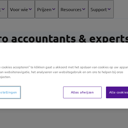
t
Voor wie
Prijzen
Resources
Support
ro accountants & exper
e cookies accepteren” te klikken gaat u akkoord met het opslaan van cookies op uw appar
Bij Titeca kan je terecht voor ondernemen met funfa
an websitenavigatie, het analyseren van websitegebruik en om ons te helpen bij onze
ojecten.
bloed. Titeca Pro Accountants & Experts is geen sta
jongleert. Verwacht meer! De Titeca accountants gaan
toekomst, jouw onderneming.
nstellingen
Alles afwijzen
Alle cookie