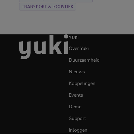
TRANSPORT & LOGISTIEK
Ga
YUKI
naar
Over Yuki
de
homepage
Duurzaamheid
Nieuws
Koppelingen
Events
Demo
Support
Inloggen
(opens