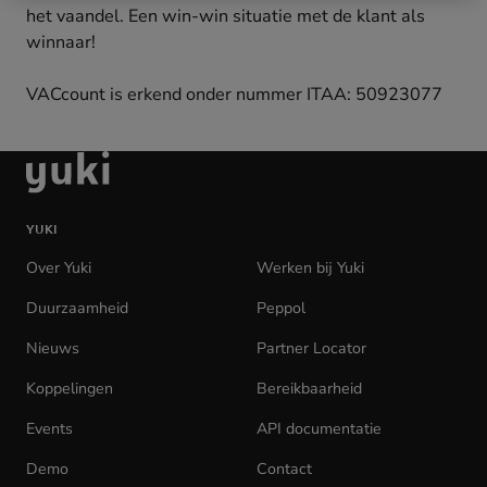
het vaandel. Een win-win situatie met de klant als
winnaar!
VACcount is erkend onder nummer ITAA: 50923077
Ga
naar
de
YUKI
homepage
Over Yuki
Werken bij Yuki
(opens
in
Duurzaamheid
Peppol
new
tab)
Nieuws
Partner Locator
Koppelingen
Bereikbaarheid
Events
API documentatie
(opens
in
Demo
Contact
new