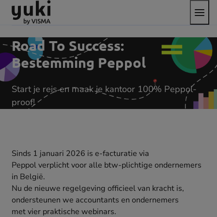
Open
Direct
Direct
Ga
het
naar
naar
naar
menu
de
de
de
content
footer
homepage
Road To Success:
Bestemming Peppol
Start je reis en maak je kantoor 100% Peppol-
proof!
Sinds 1 januari 2026 is e-facturatie via
Peppol verplicht voor alle btw-plichtige ondernemers
in België.
Nu de nieuwe regelgeving officieel van kracht is,
ondersteunen we accountants en ondernemers
met vier praktische webinars.