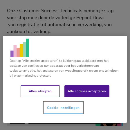
Onze Customer Success Technicals nemen je stap
voor stap mee door de volledige Peppol-flow:
van registratie tot automatische verwerking, van
aankoop tot verkoop.
Zo word jij in korte tijd helemaal Peppol-proof en kun
je je klanten optimaal begeleiden in deze transitie.
Door op “Alle cookies accepteren” te klikken gaat u akkoord met het
opslaan van cookies op uw apparaat voor het verbeteren van
websitenavigatie, het analyseren van websitegebruik en om ons te helpen
bij onze marketingprojecten.
Alles afwijzen
Alle cookies accepteren
Cookie-instellingen