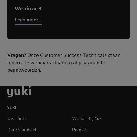
Webinar 4
Lees meer...
Vragen?
Onze Customer Success Technicals staan
tijdens de webinars klaar om al je vragen te
beantwoorden.
Ga
naar
de
YUKI
homepage
Over Yuki
Werken bij Yuki
(opens
in
Duurzaamheid
Peppol
new