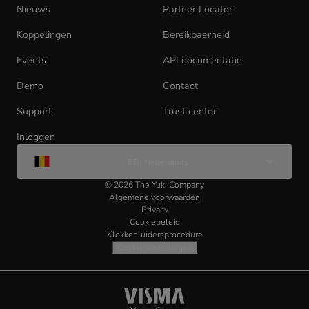
tab)
Nieuws
Partner Locator
Koppelingen
Bereikbaarheid
Events
API documentatie
(opens
in
Demo
Contact
new
tab)
Support
Trust center
Inloggen
(opens
Wijzig
in
BE | Nederlands
taal
new
tab)
©
2026
The Yuki Company
Algemene voorwaarden
Privacy
Cookiebeleid
Klokkenluidersprocedure
Cookie-instellingen
Visma