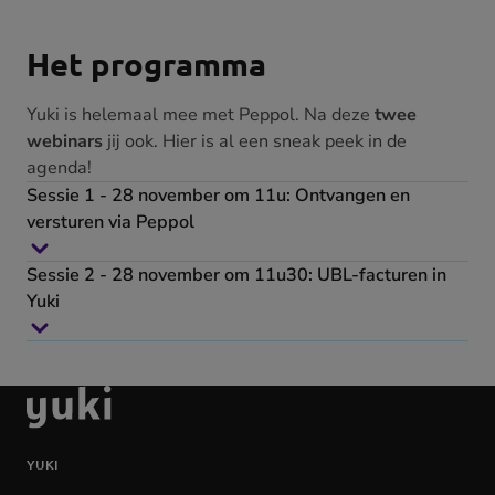
Het programma
Yuki is helemaal mee met Peppol. Na deze
twee
webinars
jij ook. Hier is al een sneak peek in de
agenda!
Sessie 1 - 28 november om 11u: Ontvangen en
versturen via Peppol
Sessie 2 - 28 november om 11u30: UBL-facturen in
Yuki
Ga
naar
de
YUKI
homepage