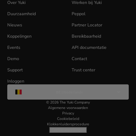
Over Yuki
Werken bij Yuki
(opens
in
Duurzaamheid
Peppol
new
tab)
Nieuws
Partner Locator
Koppelingen
Bereikbaarheid
Events
API documentatie
(opens
in
Demo
Contact
new
tab)
Support
Trust center
Inloggen
(opens
Wijzig
in
BE | Nederlands
taal
new
tab)
©
2026
The Yuki Company
Algemene voorwaarden
Privacy
Cookiebeleid
Klokkenluidersprocedure
Cookie-instellingen