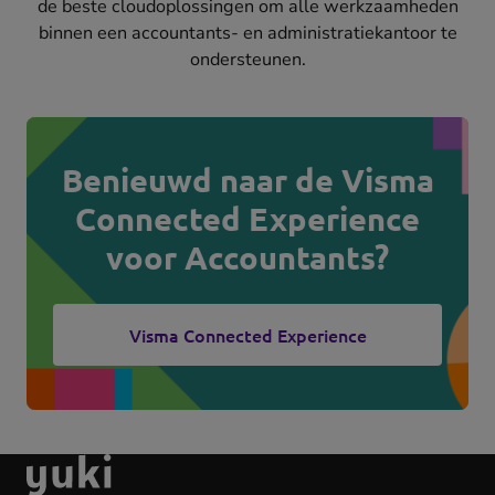
de beste cloudoplossingen om alle werkzaamheden
binnen een accountants- en administratiekantoor te
ondersteunen.
Benieuwd naar de Visma
Connected Experience
voor Accountants?
Visma Connected Experience
(opens
in
new
tab)
Ga
naar