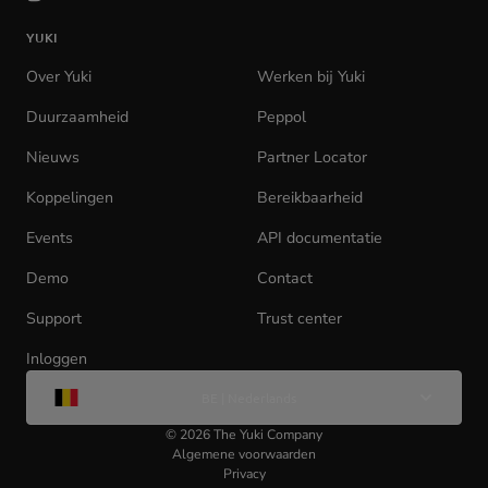
de
YUKI
homepage
Over Yuki
Werken bij Yuki
(opens
in
Duurzaamheid
Peppol
new
tab)
Nieuws
Partner Locator
Koppelingen
Bereikbaarheid
Events
API documentatie
(opens
in
Demo
Contact
new
tab)
Support
Trust center
Inloggen
(opens
Wijzig
in
BE | Nederlands
taal
new
tab)
©
2026
The Yuki Company
Algemene voorwaarden
Privacy