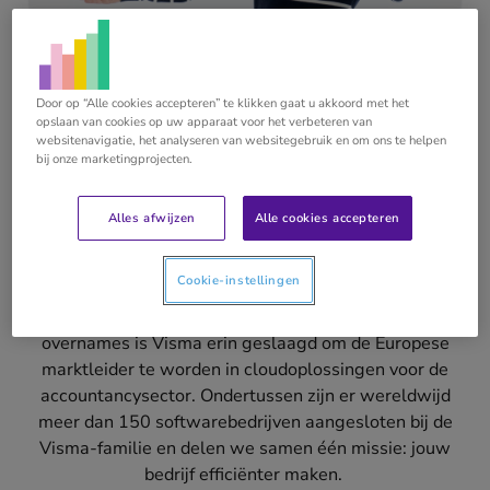
Door op “Alle cookies accepteren” te klikken gaat u akkoord met het
opslaan van cookies op uw apparaat voor het verbeteren van
websitenavigatie, het analyseren van websitegebruik en om ons te helpen
bij onze marketingprojecten.
Visma | yuki
Alles afwijzen
Alle cookies accepteren
Sinds augustus 2020 maakt Yuki deel uit van de
Cookie-instellingen
Visma-familie. En daar zijn we trots op. We worden
immers goed omringd, want na meerdere strategische
overnames is Visma erin geslaagd om de Europese
marktleider te worden in cloudoplossingen voor de
accountancysector. Ondertussen zijn er wereldwijd
meer dan 150 softwarebedrijven aangesloten bij de
Visma-familie en delen we samen één missie: jouw
bedrijf efficiënter maken.