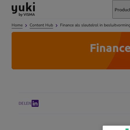
Direct
Direct
Ga
Produc
naar
naar
naar
de
de
de
Home
Content Hub
Finance als sleutelrol in besluitvormin
content
footer
homepage
Finance
DELEN
(opens
in
new