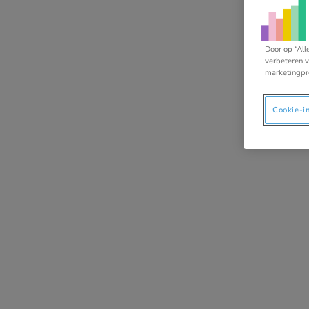
tab)
Door op “All
verbeteren v
marketingpr
Cookie-i