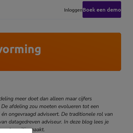
Boek een demo
Inloggen
(opens
in
new
tab)
tvorming
deling meer doet dan alleen maar cijfers
. De afdeling zou moeten evolueren tot een
 én ongevraagd adviseert. De traditionele rol van
van datagedreven adviseur. In deze blog lees je
eze transitie maakt.