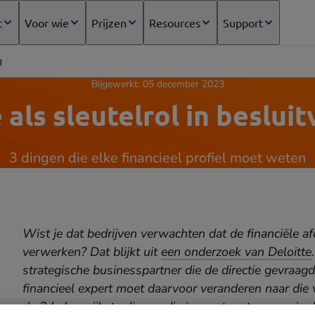
t
Voor wie
Prijzen
Resources
Support
g
Bijgewerkt:
05 december 2023
 als sleutelrol in beslui
3 dingen die elke financieel profiel moet weten
Wist je dat bedrijven verwachten dat de financiële af
verwerken? Dat blijkt uit
een onderzoek van Deloitte
strategische businesspartner die de directie gevraagd
financieel expert moet daarvoor veranderen naar die 
de 3 belangrijkste
dingen die je moet weten
voor je d