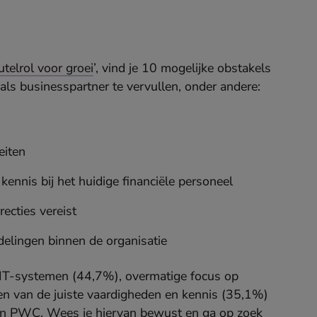
utelrol voor groei
’, vind je 10 mogelijke obstakels
als businesspartner te vervullen, onder andere:
eiten
ennis bij het huidige financiële personeel
ecties vereist
delingen binnen de organisatie
 IT-systemen (44,7%), overmatige focus op
ken van de juiste vaardigheden en kennis (35,1%)
an PWC
. Wees je hiervan bewust en ga op zoek