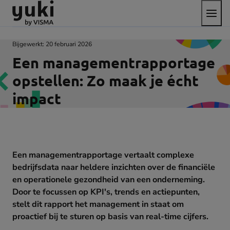
Open
Direct
Direct
Ga
het
naar
naar
naar
menu
de
de
de
content
footer
homepage
Bijgewerkt:
20 februari 2026
Een managementrapportage
opstellen: Zo maak je écht
impact
Een managementrapportage vertaalt complexe
bedrijfsdata naar heldere inzichten over de financiële
en operationele gezondheid van een onderneming.
Door te focussen op KPI's, trends en actiepunten,
stelt dit rapport het management in staat om
proactief bij te sturen op basis van real-time cijfers.