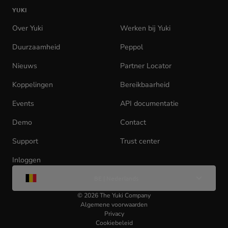
de
YUKI
homepage
Over Yuki
Werken bij Yuki
(opens
in
Duurzaamheid
Peppol
new
tab)
Nieuws
Partner Locator
Koppelingen
Bereikbaarheid
Events
API documentatie
(opens
in
Demo
Contact
new
tab)
Support
Trust center
Inloggen
(opens
Wijzig
in
BE | Nederlands
taal
new
tab)
©
2026
The Yuki Company
Algemene voorwaarden
Privacy
Cookiebeleid