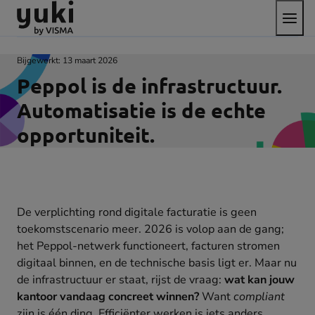
Open
Direct
Direct
Ga
het
naar
naar
naar
menu
de
de
de
content
footer
homepage
Bijgewerkt:
13 maart 2026
Peppol is de infrastructuur.
Automatisatie is de echte
opportuniteit.
De verplichting rond digitale facturatie is geen
toekomstscenario meer. 2026 is volop aan de gang;
het Peppol-netwerk functioneert, facturen stromen
digitaal binnen, en de technische basis ligt er. Maar nu
de infrastructuur er staat, rijst de vraag:
wat kan jouw
kantoor vandaag concreet winnen?
Want
compliant
zijn is één ding. Efficiënter werken is iets anders.