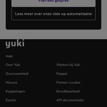
Plan een gesprek
Lees meer over onze visie op automatisatie
Ga
naar
de
YUKI
homepage
Over Yuki
Werken bij Yuki
(opens
in
Duurzaamheid
Peppol
new
tab)
Nieuws
Partner Locator
Koppelingen
Bereikbaarheid
Events
API documentatie
(opens
in